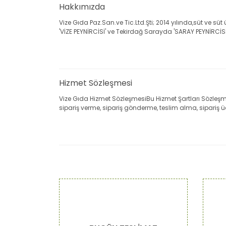
Hakkımızda
Vize Gıda Paz.San.ve Tic.Ltd.Şti; 2014 yılında,süt ve süt 
'VİZE PEYNİRCİSİ' ve Tekirdağ Sarayda 'SARAY PEYNİRCİSİ' 
Hizmet Sözleşmesi
Vize Gıda Hizmet SözleşmesiBu Hizmet Şartları Sözleşmesi
sipariş verme, sipariş gönderme, teslim alma, sipariş ücre