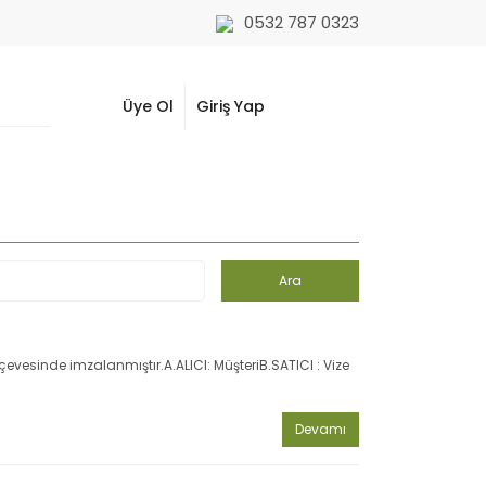
0532 787 0323
Üye Ol
Giriş Yap
vesinde imzalanmıştır.A.ALICI: MüşteriB.SATICI : Vize
Devamı