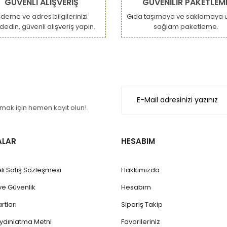
GÜVENLİ ALIŞVERİŞ
GÜVENİLİR PAKETLEM
deme ve adres bilgilerinizi
Gıda taşımaya ve saklamaya 
dedin, güvenli alışveriş yapın.
sağlam paketleme.
ak için hemen kayıt olun!
ALAR
HESABIM
li Satış Sözleşmesi
Hakkımızda
k ve Güvenlik
Hesabım
rtları
Sipariş Takip
ydınlatma Metni
Favorileriniz