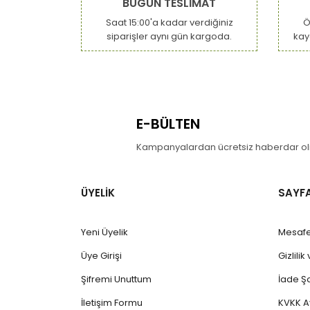
BUGÜN TESLİMAT
Saat 15:00'a kadar verdiğiniz
Ö
siparişler aynı gün kargoda.
kay
E-BÜLTEN
Kampanyalardan ücretsiz haberdar olm
ÜYELİK
SAYF
Yeni Üyelik
Mesafe
Üye Girişi
Gizlili
Şifremi Unuttum
İade Şa
İletişim Formu
KVKK A