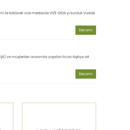
mi ile kırklareli vize merkezde VİZE GIDA yı kurduk.Vizede
Devamı
) ve müşterileri arasında yapılan ticari ilişkiye ait
Devamı