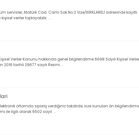
 servisler, Atatürk Cad. Cami Sok.No:2 Vize/KIRKLARELİ adresinde kayıtlı Vi
şisel veriler toplayabilir. ...
ası Kişisel Veriler Kanunu hakkında genel bilgilendirme 6698 Sayılı Kişisel 
 2016 tarihli 29677 sayılı Resmi ...
lari
ektronik ortamda sipariş verdiğiniz takdirde, size sunulan ön bilgilendir
mi ile ilgili olarak 6502 sayıl ...