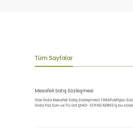
Tüm Sayfalar
Mesafeli Satış Sözleşmesi
Vize Gıda Mesafeli Satış Sözleşmesi1.TARAFLARİşbu Sözl
Gıda Paz.San.ve Tic.Ltd.ŞtiAD- SOYAD:ADRES:İş bu sözle