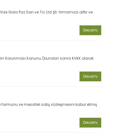
ze Gıda Paz.San.ve Tic.Ltd.Şti. firmamıza aittir ve
Devamı
Verilerin Korunması Kanunu (bundan sonra KVKK olarak
Devamı
me formunu ve mesafeli satış sözleşmesini kabul etmiş
Devamı