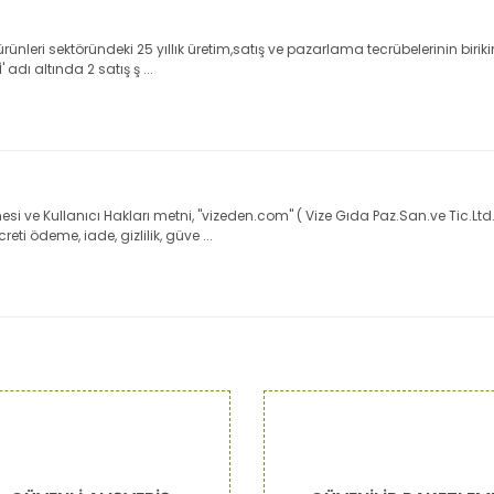
ürünleri sektöründeki 25 yıllık üretim,satış ve pazarlama tecrübelerinin biriki
adı altında 2 satış ş ...
 ve Kullanıcı Hakları metni, "vizeden.com" ( Vize Gıda Paz.San.ve Tic.Ltd.Şti
ti ödeme, iade, gizlilik, güve ...