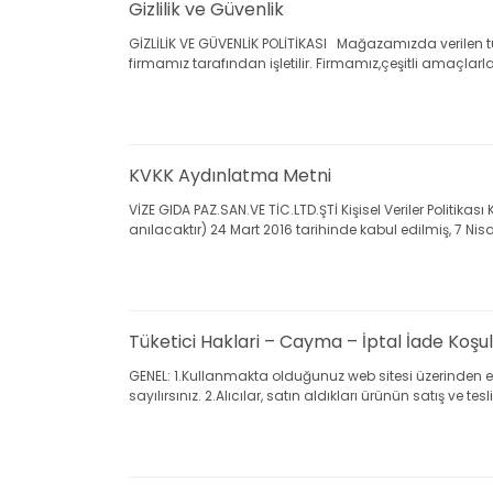
Gizlilik ve Güvenlik
GİZLİLİK VE GÜVENLİK POLİTİKASI Mağazamızda verilen tüm
firmamız tarafından işletilir. Firmamız,çeşitli amaçlarla ki
KVKK Aydınlatma Metni
VİZE GIDA PAZ.SAN.VE TİC.LTD.ŞTİ Kişisel Veriler Politik
anılacaktır) 24 Mart 2016 tarihinde kabul edilmiş, 7 Nisan
Tüketici Haklari – Cayma – İptal İade Koşul
GENEL: 1.Kullanmakta olduğunuz web sitesi üzerinden el
sayılırsınız. 2.Alıcılar, satın aldıkları ürünün satış ve tesli