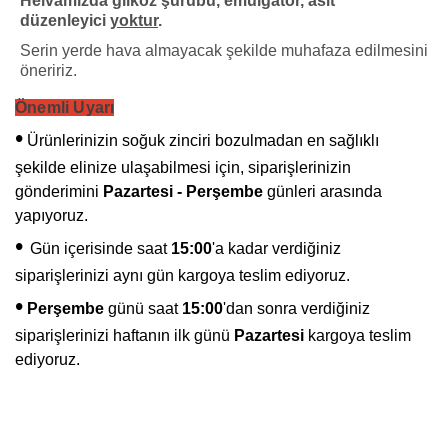
Helvamızda glikoz şurubu, emülgatör, asit
düzenleyici
yoktur
.
Serin yerde hava almayacak şekilde muhafaza edilmesini
öneririz.
Önemli Uyarı
•
Ürünlerinizin soğuk zinciri bozulmadan en sağlıklı
şekilde elinize ulaşabilmesi için, siparişlerinizin
gönderimini
Pazartesi - Perşembe
günleri arasında
yapıyoruz.
•
Gün içerisinde saat
15:00
'a kadar verdiğiniz
siparişlerinizi aynı gün kargoya teslim ediyoruz.
•
Perşembe
günü saat
15:00
'dan sonra verdiğiniz
siparişlerinizi haftanın ilk günü
Pazartesi
kargoya teslim
ediyoruz.
Bu ürünün fiyat bilgisi, resim, ürün açıklamalarında ve diğer