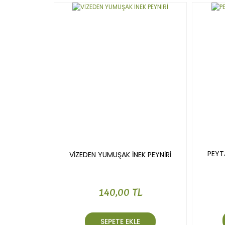
Ürün bilgilerinde hatalar bulunuyor.
Ürün fiyatı diğer sitelerden daha pahalı.
Bu ürüne benzer farklı alternatifler olmalı.
PEYT
VİZEDEN YUMUŞAK İNEK PEYNİRİ
140,00 TL
SEPETE EKLE