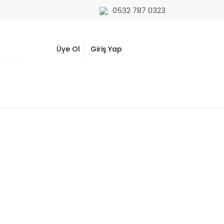
0532 787 0323
Üye Ol
Giriş Yap