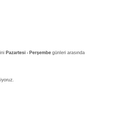
ini
Pazartesi - Perşembe
günleri arasında
iyoruz.
narak tarafımıza iletebilirsiniz.