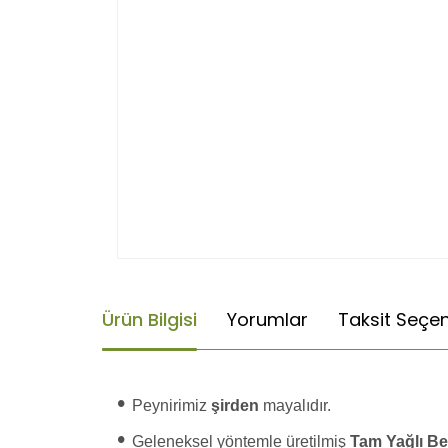
Ürün Bilgisi
Yorumlar
Taksit Seçen
•
Peynirimiz
şirden
mayalıdır.
•
Geleneksel yöntemle üretilmiş
Tam Yağlı B