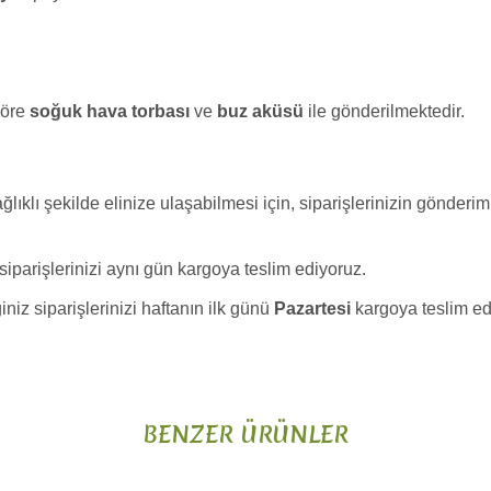
göre
soğuk hava torbası
ve
buz aküsü
ile gönderilmektedir.
lıklı şekilde elinize ulaşabilmesi için, siparişlerinizin gönderim
 siparişlerinizi aynı gün kargoya teslim ediyoruz.
iniz siparişlerinizi haftanın ilk günü
Pazartesi
kargoya teslim ed
da ve diğer konularda yetersiz gördüğünüz noktaları öneri formunu kulla
Bu ürüne ilk yorumu siz yapın!
BENZER ÜRÜNLER
or.
Yorum Yaz