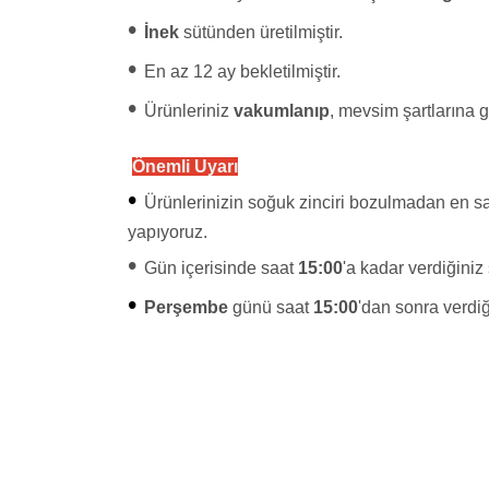
•
İnek
sütünden üretilmiştir.
•
En az 12 ay bekletilmiştir.
•
Ürünleriniz
vakumlanıp
, mevsim şartlarına 
Önemli Uyarı
•
Ürünlerinizin soğuk zinciri bozulmadan en sağ
yapıyoruz.
•
Gün içerisinde saat
15:00
'a kadar verdiğiniz
•
Perşembe
günü saat
15:00
'dan sonra verdiğ
Bu ürünün fiyat bilgisi, resim, ürün açıklamaların
Görüş ve önerileriniz için teşekkür ederiz.
Ürün resmi kalitesiz, bozuk veya görüntülenemiy
Ürün açıklamasında eksik bilgiler bulunuyor.