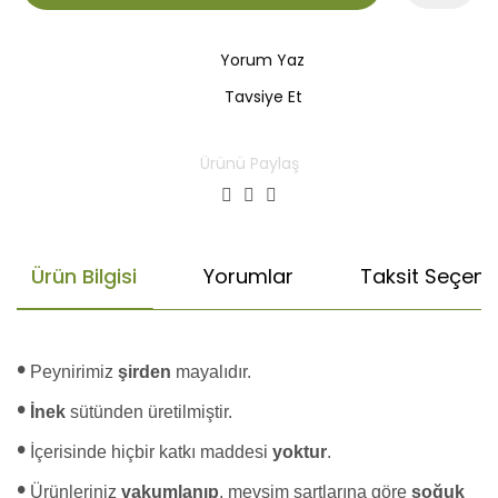
Yorum Yaz
Tavsiye Et
Ürünü Paylaş
Ürün Bilgisi
Yorumlar
Taksit Seçenek
•
Peynirimiz
şirden
mayalıdır.
•
İnek
sütünden üretilmiştir.
•
İçerisinde hiçbir katkı maddesi
yoktur
.
•
Ürünleriniz
vakumlanıp
, mevsim şartlarına göre
soğuk