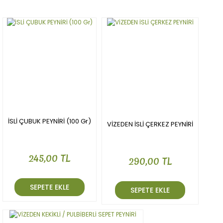
Yorum Yaz
Ürün resmi kalitesiz, bozuk veya görüntülenemiyor.
Ürün açıklamasında eksik bilgiler bulunuyor.
Ürün bilgilerinde hatalar bulunuyor.
Ürün fiyatı diğer sitelerden daha pahalı.
Bu ürüne benzer farklı alternatifler olmalı.
İSLİ ÇUBUK PEYNİRİ (100 Gr)
VİZEDEN İSLİ ÇERKEZ PEYNİRİ
Gönder
245,00 TL
290,00 TL
SEPETE EKLE
SEPETE EKLE