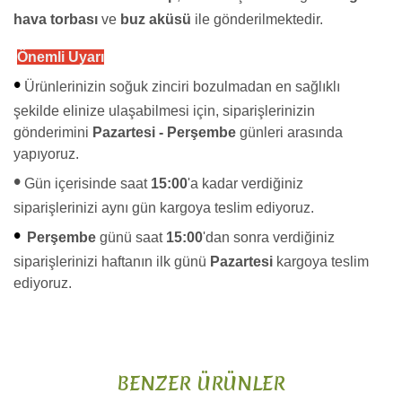
hava torbası
ve
buz aküsü
ile gönderilmektedir.
Önemli Uyarı
•
Ürünlerinizin soğuk zinciri bozulmadan en sağlıklı
şekilde elinize ulaşabilmesi için, siparişlerinizin
gönderimini
Pazartesi - Perşembe
günleri arasında
yapıyoruz.
•
Gün içerisinde saat
15:00
'a kadar verdiğiniz
siparişlerinizi aynı gün kargoya teslim ediyoruz.
•
Perşembe
günü saat
15:00
'dan sonra verdiğiniz
siparişlerinizi haftanın ilk günü
Pazartesi
kargoya teslim
ediyoruz.
Bu ürünün fiyat bilgisi, resim, ürün açıklamalarında ve diğer
konularda yetersiz gördüğünüz noktaları öneri formunu
Bu ürüne ilk yorumu siz yapın!
kullanarak tarafımıza iletebilirsiniz.
BENZER ÜRÜNLER
Görüş ve önerileriniz için teşekkür ederiz.