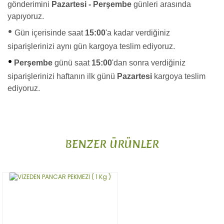
gönderimini
Pazartesi - Perşembe
günleri arasında
yapıyoruz.
•
Gün içerisinde saat
15:00
'a kadar verdiğiniz
siparişlerinizi aynı gün kargoya teslim ediyoruz.
•
Perşembe
günü saat
15:00
'dan sonra verdiğiniz
siparişlerinizi haftanın ilk günü
Pazartesi
kargoya teslim
ediyoruz.
Bu ürünün fiyat bilgisi, resim, ürün açıklamalarında ve diğer
konularda yetersiz gördüğünüz noktaları öneri formunu
Bu ürüne ilk yorumu siz yapın!
kullanarak tarafımıza iletebilirsiniz.
BENZER ÜRÜNLER
Görüş ve önerileriniz için teşekkür ederiz.
Yorum Yaz
Ürün resmi kalitesiz, bozuk veya görüntülenemiyor.
Ürün açıklamasında eksik bilgiler bulunuyor.
Ürün bilgilerinde hatalar bulunuyor.
Ürün fiyatı diğer sitelerden daha pahalı.