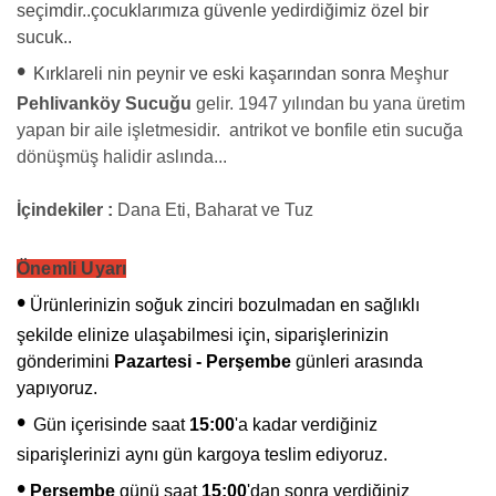
seçimdir..çocuklarımıza güvenle yedirdiğimiz özel bir
sucuk..
•
Kırklareli
nin peynir ve eski kaşarından sonra
Meşhur
Pehlivanköy Sucuğu
gelir. 1947 yılından bu yana üretim
yapan bir aile işletmesidir. antrikot ve bonfile etin sucuğa
dönüşmüş halidir aslında...
İçindekiler :
Dana Eti, Baharat ve Tuz
Önemli Uyarı
•
Ürünlerinizin soğuk zinciri bozulmadan en sağlıklı
şekilde elinize ulaşabilmesi için, siparişlerinizin
gönderimini
Pazartesi - Perşembe
günleri arasında
yapıyoruz.
•
Gün içerisinde saat
15:00
'a kadar verdiğiniz
siparişlerinizi aynı gün kargoya teslim ediyoruz.
•
Perşembe
günü saat
15:00
'dan sonra verdiğiniz