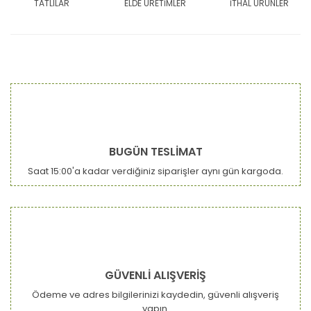
TATLILAR
ELDE ÜRETİMLER
İTHAL ÜRÜNLER
BUGÜN TESLİMAT
Saat 15:00'a kadar verdiğiniz siparişler aynı gün kargoda.
GÜVENLİ ALIŞVERİŞ
Ödeme ve adres bilgilerinizi kaydedin, güvenli alışveriş
yapın.