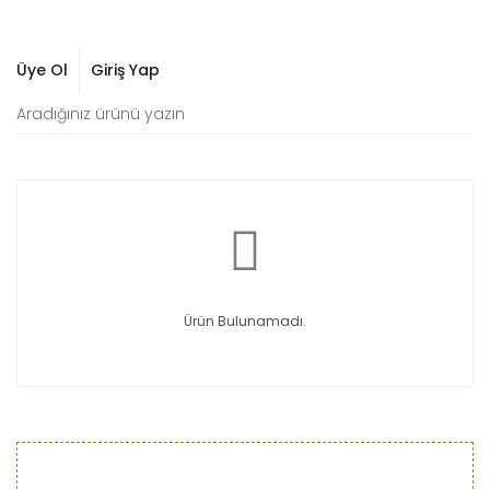
Üye Ol
Giriş Yap
Ürün Bulunamadı.