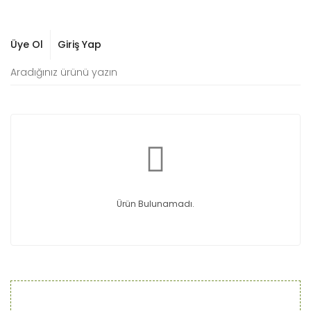
Üye Ol
Giriş Yap
Ürün Bulunamadı.