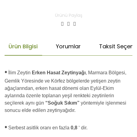
Ürünü Paylaş
Ürün Bilgisi
Yorumlar
Taksit Seçenek
•
İlim Zeytin
Erken Hasat Zeytinyağı
, Marmara Bölgesi,
Gemlik Yöresinde ve Körfez bölgelerde yetişen zeytin
ağaçlarından, erken hasat dönemi olan Eylül-Ekim
aylarında özenle toplanan yeşil renkteki zeytinlerin
seçilerek aynı gün
“Soğuk Sıkım”
yöntemiyle işlenmesi
sonucu elde edilen zeytinyağıdır.
•
Serbest asitlik oranı en fazla
0,8
‘ dir.