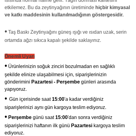
ısısında normal haline gelir. Yağın donması kalitesini
etkilemez. Bu da zeytinyağının üretiminde
hiçbir kimyasal
ve katkı maddesinin kullanılmadığının göstergesidir.
•
Taş Baskı Zeytinyağını güneş ışığı ve ısıdan uzak, serin
ortamda ağzı sıkıca kapalı şekilde saklayınız.
Önemli Uyarı
•
Ürünlerinizin soğuk zinciri bozulmadan en sağlıklı
şekilde elinize ulaşabilmesi için, siparişlerinizin
gönderimini
Pazartesi - Perşembe
günleri arasında
yapıyoruz.
•
Gün içerisinde saat
15:00
'a kadar verdiğiniz
siparişlerinizi aynı gün kargoya teslim ediyoruz.
•
Perşembe
günü saat
15:00
'dan sonra verdiğiniz
siparişlerinizi haftanın ilk günü
Pazartesi
kargoya teslim
ediyoruz.