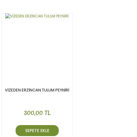
Yorum Yaz
Ürün resmi kalitesiz, bozuk veya görüntülenemiyor.
Ürün açıklamasında eksik bilgiler bulunuyor.
Ürün bilgilerinde hatalar bulunuyor.
Ürün fiyatı diğer sitelerden daha pahalı.
Bu ürüne benzer farklı alternatifler olmalı.
Gönder
VİZEDEN ERZİNCAN TULUM PEYNİRİ
300,00 TL
SEPETE EKLE