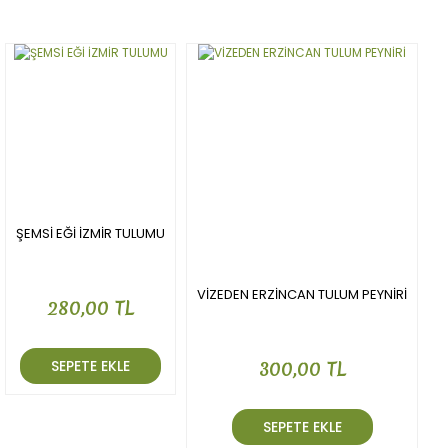
Yorum Yaz
Ürün resmi kalitesiz, bozuk veya görüntülenemiyor.
Ürün açıklamasında eksik bilgiler bulunuyor.
Ürün bilgilerinde hatalar bulunuyor.
Ürün fiyatı diğer sitelerden daha pahalı.
Bu ürüne benzer farklı alternatifler olmalı.
ŞEMSİ EĞİ İZMİR TULUMU
Gönder
VİZEDEN ERZİNCAN TULUM PEYNİRİ
280,00 TL
SEPETE EKLE
300,00 TL
SEPETE EKLE