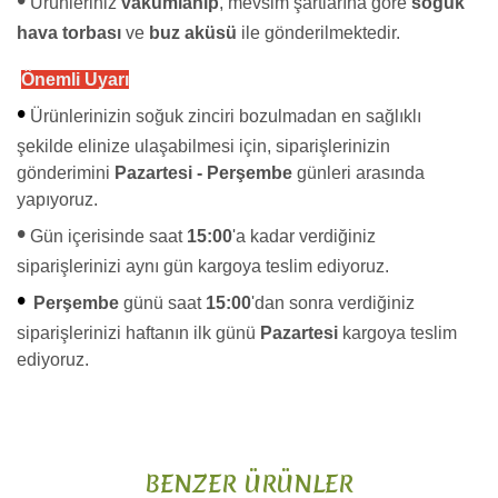
Ürünleriniz
vakumlanıp
, mevsim şartlarına göre
soğuk
hava torbası
ve
buz aküsü
ile gönderilmektedir.
Önemli Uyarı
•
Ürünlerinizin soğuk zinciri bozulmadan en sağlıklı
şekilde elinize ulaşabilmesi için, siparişlerinizin
gönderimini
Pazartesi - Perşembe
günleri arasında
yapıyoruz.
•
Gün içerisinde saat
15:00
'a kadar verdiğiniz
siparişlerinizi aynı gün kargoya teslim ediyoruz.
•
Perşembe
günü saat
15:00
'dan sonra verdiğiniz
siparişlerinizi haftanın ilk günü
Pazartesi
kargoya teslim
ediyoruz.
Bu ürünün fiyat bilgisi, resim, ürün açıklamalarında ve diğer
konularda yetersiz gördüğünüz noktaları öneri formunu
Bu ürüne ilk yorumu siz yapın!
kullanarak tarafımıza iletebilirsiniz.
BENZER ÜRÜNLER
Görüş ve önerileriniz için teşekkür ederiz.