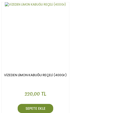
Ürün resmi kalitesiz, bozuk veya görüntülenemiyor.
Ürün açıklamasında eksik bilgiler bulunuyor.
Ürün bilgilerinde hatalar bulunuyor.
Ürün fiyatı diğer sitelerden daha pahalı.
Bu ürüne benzer farklı alternatifler olmalı.
Gönder
VİZEDEN LİMON KABUĞU REÇELİ (400Gr)
220,00 TL
SEPETE EKLE