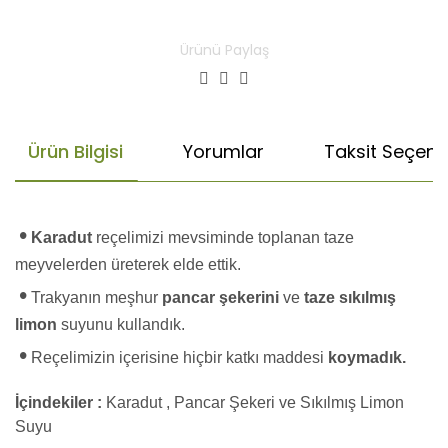
Ürünü Paylaş
Ürün Bilgisi
Yorumlar
Taksit Seçenek
•
Karadut
reçelimizi mevsiminde toplanan taze
meyvelerden üreterek elde ettik.
•
Trakyanın meşhur
pancar şekerini
ve
taze sıkılmış
limon
suyunu kullandık.
•
Reçelimizin içerisine hiçbir katkı maddesi
koymadık.
İçindekiler :
Karadut , Pancar Şekeri ve Sıkılmış Limon
Suyu