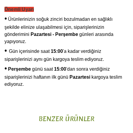
Önemli Uyarı
•
Ürünlerinizin soğuk zinciri bozulmadan en sağlıklı
şekilde elinize ulaşabilmesi için, siparişlerinizin
gönderimini
Pazartesi - Perşembe
günleri arasında
yapıyoruz.
•
Gün içerisinde saat
15:00
'a kadar verdiğiniz
siparişlerinizi aynı gün kargoya teslim ediyoruz.
•
Perşembe
günü saat
15:00
'dan sonra verdiğiniz
siparişlerinizi haftanın ilk günü
Pazartesi
kargoya teslim
ediyoruz.
Bu ürünün fiyat bilgisi, resim, ürün açıklamalarında ve diğer
konularda yetersiz gördüğünüz noktaları öneri formunu
Bu ürüne ilk yorumu siz yapın!
kullanarak tarafımıza iletebilirsiniz.
BENZER ÜRÜNLER
Görüş ve önerileriniz için teşekkür ederiz.
Yorum Yaz