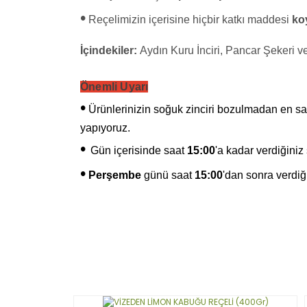
•
Reçelimizin içerisine hiçbir katkı maddesi
ko
İçindekiler:
Aydın Kuru İnciri, Pancar Şekeri 
Önemli Uyarı
•
Ürünlerinizin soğuk zinciri bozulmadan en sağl
yapıyoruz.
•
Gün içerisinde saat
15:00
'a kadar verdiğiniz
•
Perşembe
günü saat
15:00
'dan sonra verdiği
Bu ürünün fiyat bilgisi, resim, ürün açıklamaların
Görüş ve önerileriniz için teşekkür ederiz.
Ürün resmi kalitesiz, bozuk veya görüntülenemiy
Ürün açıklamasında eksik bilgiler bulunuyor.
Ürün bilgilerinde hatalar bulunuyor.