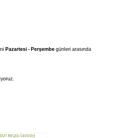
ini
Pazartesi - Perşembe
günleri arasında
iyoruz.
narak tarafımıza iletebilirsiniz.