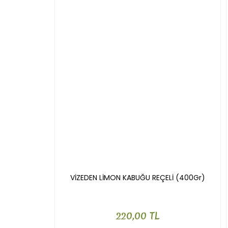
Ürün fiyatı diğer sitelerden daha pahalı.
Bu ürüne benzer farklı alternatifler olmalı.
VİZEDEN LİMON KABUĞU REÇELİ (400Gr)
220,00 TL