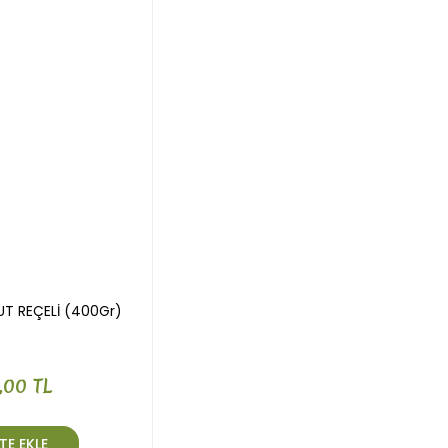
UT REÇELİ (400Gr)
,00 TL
TE EKLE