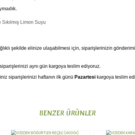
ymadık.
ve Sıkılmış Limon Suyu
ıklı şekilde elinize ulaşabilmesi için, siparişlerinizin gönderim
 siparişlerinizi aynı gün kargoya teslim ediyoruz.
niz siparişlerinizi haftanın ilk günü
Pazartesi
kargoya teslim ed
da ve diğer konularda yetersiz gördüğünüz noktaları öneri formunu kulla
Bu ürüne ilk yorumu siz yapın!
BENZER ÜRÜNLER
or.
Yorum Yaz