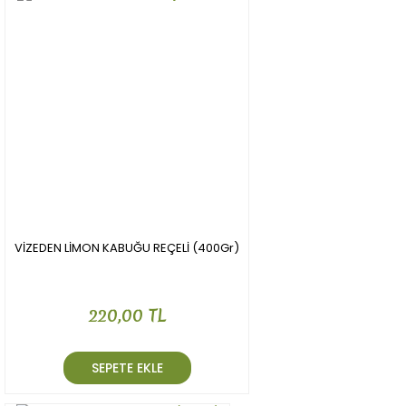
Ürün açıklamasında eksik bilgiler bulunuyor.
Ürün bilgilerinde hatalar bulunuyor.
Ürün fiyatı diğer sitelerden daha pahalı.
Bu ürüne benzer farklı alternatifler olmalı.
Gönder
VİZEDEN LİMON KABUĞU REÇELİ (400Gr)
220,00 TL
SEPETE EKLE