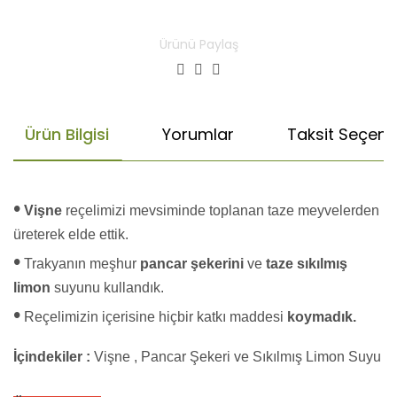
Ürünü Paylaş
Ürün Bilgisi
Yorumlar
Taksit Seçenek
•
Vişne
reçelimizi mevsiminde toplanan taze meyvelerden
üreterek elde ettik.
•
Trakyanın meşhur
pancar şekerini
ve
taze sıkılmış
limon
suyunu kullandık.
•
Reçelimizin içerisine hiçbir katkı maddesi
koymadık.
İçindekiler :
Vişne , Pancar Şekeri ve Sıkılmış Limon Suyu