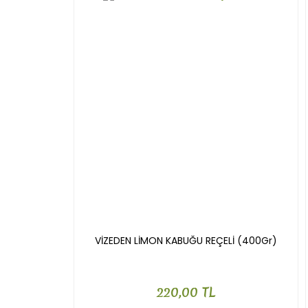
Ürün fiyatı diğer sitelerden daha pahalı.
Bu ürüne benzer farklı alternatifler olmalı.
VİZEDEN LİMON KABUĞU REÇELİ (400Gr)
220,00 TL