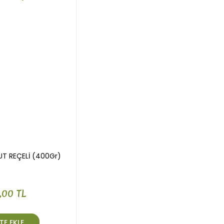
UT REÇELİ (400Gr)
,00 TL
TE EKLE