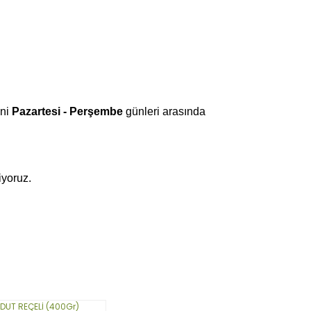
ini
Pazartesi - Perşembe
günleri arasında
iyoruz.
narak tarafımıza iletebilirsiniz.