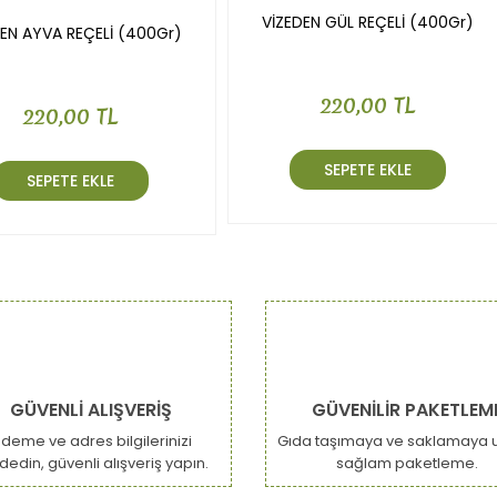
VİZEDEN GÜL REÇELİ (400Gr)
DEN AYVA REÇELİ (400Gr)
220,00 TL
220,00 TL
SEPETE EKLE
SEPETE EKLE
GÜVENLİ ALIŞVERİŞ
GÜVENİLİR PAKETLEM
deme ve adres bilgilerinizi
Gıda taşımaya ve saklamaya 
dedin, güvenli alışveriş yapın.
sağlam paketleme.