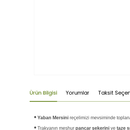
Ürün Bilgisi
Yorumlar
Taksit Seçen
•
Yaban Mersini
reçelimizi mevsiminde toplana
•
Trakyanın meşhur
pancar şekerini
ve
taze s