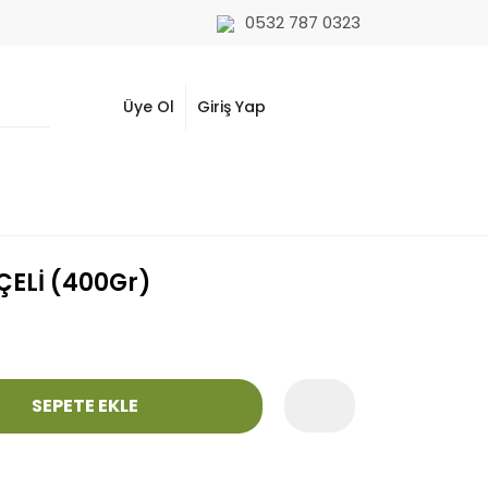
0532 787 0323
Üye Ol
Giriş Yap
ÇELİ (400Gr)
SEPETE EKLE