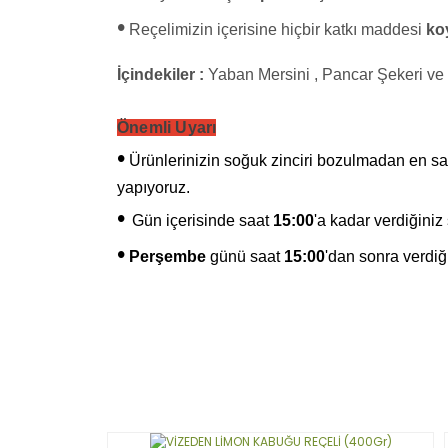
•
Reçelimizin içerisine hiçbir katkı maddesi
ko
İçindekiler :
Yaban Mersini , Pancar Şekeri ve
Önemli Uyarı
•
Ürünlerinizin soğuk zinciri bozulmadan en sağl
yapıyoruz.
•
Gün içerisinde saat
15:00
'a kadar verdiğiniz
•
Perşembe
günü saat
15:00
'dan sonra verdiği
Bu ürünün fiyat bilgisi, resim, ürün açıklamaların
Görüş ve önerileriniz için teşekkür ederiz.
Ürün resmi kalitesiz, bozuk veya görüntülenemiy
Ürün açıklamasında eksik bilgiler bulunuyor.
Ürün bilgilerinde hatalar bulunuyor.