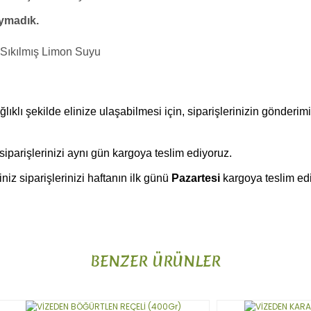
ymadık.
 Sıkılmış Limon Suyu
ıklı şekilde elinize ulaşabilmesi için, siparişlerinizin gönderim
 siparişlerinizi aynı gün kargoya teslim ediyoruz.
niz siparişlerinizi haftanın ilk günü
Pazartesi
kargoya teslim ed
da ve diğer konularda yetersiz gördüğünüz noktaları öneri formunu kulla
Bu ürüne ilk yorumu siz yapın!
BENZER ÜRÜNLER
or.
Yorum Yaz