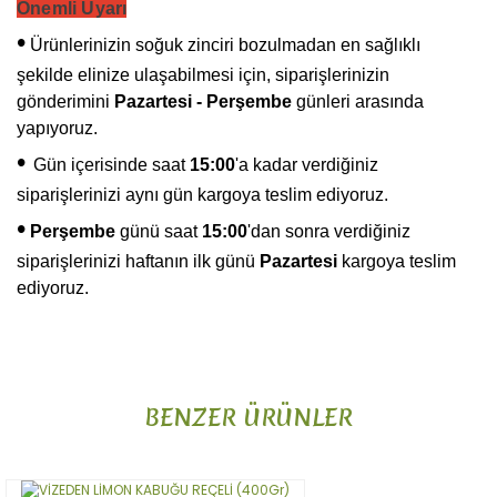
Önemli Uyarı
•
Ürünlerinizin soğuk zinciri bozulmadan en sağlıklı
şekilde elinize ulaşabilmesi için, siparişlerinizin
gönderimini
Pazartesi - Perşembe
günleri arasında
yapıyoruz.
•
Gün içerisinde saat
15:00
'a kadar verdiğiniz
siparişlerinizi aynı gün kargoya teslim ediyoruz.
•
Perşembe
günü saat
15:00
'dan sonra verdiğiniz
siparişlerinizi haftanın ilk günü
Pazartesi
kargoya teslim
ediyoruz.
Bu ürünün fiyat bilgisi, resim, ürün açıklamalarında ve diğer
konularda yetersiz gördüğünüz noktaları öneri formunu
Bu ürüne ilk yorumu siz yapın!
kullanarak tarafımıza iletebilirsiniz.
BENZER ÜRÜNLER
Görüş ve önerileriniz için teşekkür ederiz.
Yorum Yaz
Ürün resmi kalitesiz, bozuk veya görüntülenemiyor.