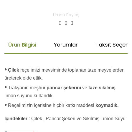
Ürünü Paylaş
Ürün Bilgisi
Yorumlar
Taksit Seçenek
•
Çilek
reçelimizi mevsiminde toplanan taze meyvelerden
üreterek elde ettik.
•
Trakyanın meşhur
pancar şekerini
ve
taze sıkılmış
limon suyunu kullandık.
•
Reçelimizin içerisine hiçbir katkı maddesi
koymadık.
İçindekiler :
Çilek , Pancar Şekeri ve Sıkılmış Limon Suyu