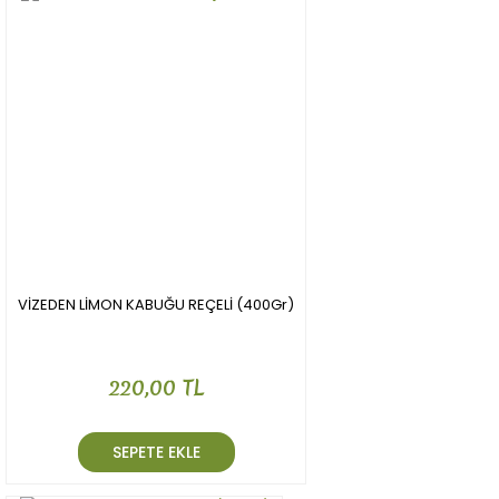
Ürün açıklamasında eksik bilgiler bulunuyor.
Ürün bilgilerinde hatalar bulunuyor.
Ürün fiyatı diğer sitelerden daha pahalı.
Bu ürüne benzer farklı alternatifler olmalı.
Gönder
VİZEDEN LİMON KABUĞU REÇELİ (400Gr)
220,00 TL
SEPETE EKLE